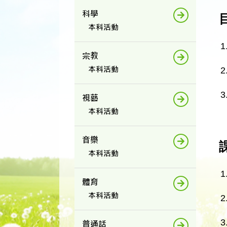
科學
本科活動
1
宗教
本科活動
2
3
視藝
本科活動
音樂
本科活動
1
體育
本科活動
2
3
普通話