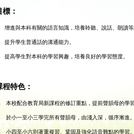
目標：
.
增進與本科有關的語言知識，培養聆聽、說話、朗讀等
.
提升學生普通話的溝通能力。
.
提高學生對本科的學習興趣，培養良好的學習態度。
課程特色：
.
本校配合教育局新課程的修訂重點，提前聲韻母的學
.
於小一至小三學完所有聲韻母，由淺入深，循序漸進
.
小四至小六則著重複習、鞏固及強化語音難點的學習