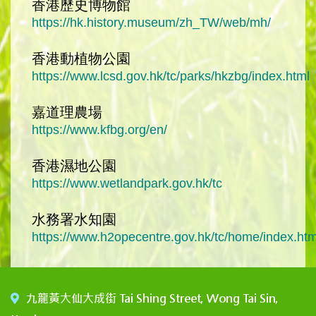
香港歷史博物館
https://hk.history.museum/zh_TW/web/mh/
香港動植物公園
https://www.lcsd.gov.hk/tc/parks/hkzbg/index.html
嘉道理農場
https://www.kfbg.org/en/
香港濕地公園
https://www.wetlandpark.gov.hk/tc
水務署水知園
https://www.h2opecentre.gov.hk/tc/home/index.htm
九龍黃大仙大成街 Tai Shing Street, Wong Tai Sin,