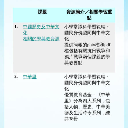
課題
資源簡介／相關學習重
點
1.
中國歷史及中華文
小學常識科學習範疇：
化
國民身份認同與中華文
相關的學與教資源
化
提供簡報的
pptx
檔和
pdf
檔包括有關抗日戰爭和
鴉片戰爭兩個課題的學
與教要點
2.
中華里
小學常識科學習範疇：
國民身份認同與中華文
化
優質教育基金－《中華
里》分為四大系列，包
括人物、歷史、中華美
德及生活時令系列，總
共
38
冊