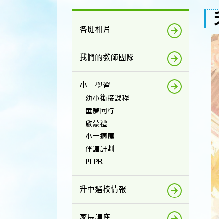
各班相片
我們的教師團隊
小一學習
幼小銜接課程
童夢同行
啟蒙禮
小一適應
伴讀計劃
PLPR
升中選校情報
家長講座