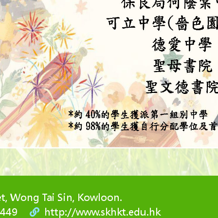
 Wong Tai Sin, Kowloon.
2449
http://www.skhkt.edu.hk