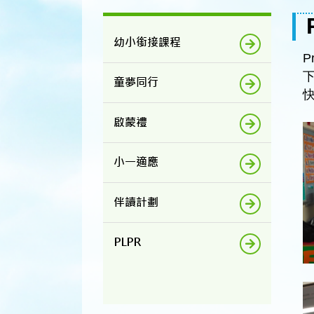
幼小銜接課程
P
童夢同行
啟蒙禮
小一適應
伴讀計劃
PLPR