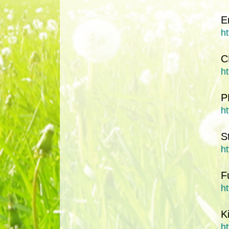
E
h
C
ht
P
ht
St
ht
F
h
K
h