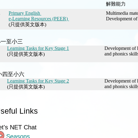
解難能力
.
Primary English
Multimedia mater
e-Learning Resources (PEER)
Development of 
(
只提供英文版本
)
小一至小三
Learning Tasks for Key Stage 1
Development of la
and phonics skil
(
只提供英文版本
)
小四至小六
Learning Tasks for Key Stage 2
Development of la
and phonics skill
(
只提供英文版本
)
seful Links
et's NET Chat
Seasons