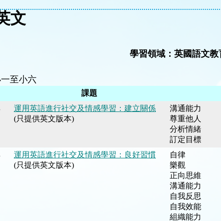
英文
學習領域：
英國語文教
小一至小六
課題
.
運用英語進行社交及情感學習：建立關係
溝通能力
(
只提供英文版本
)
尊重他人
分析情緒
訂定目標
.
運用英語進行社交及情感學習：良好習慣
自律
(
只提供英文版本
)
樂觀
正向思維
溝通能力
自我反思
自我效能
組織能力