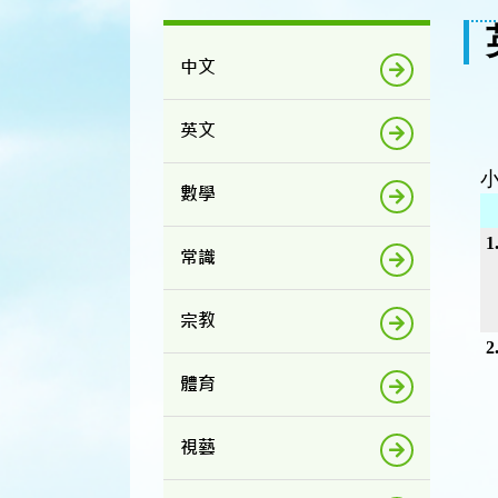
中文
英文
數學
1
常識
宗教
2
體育
視藝