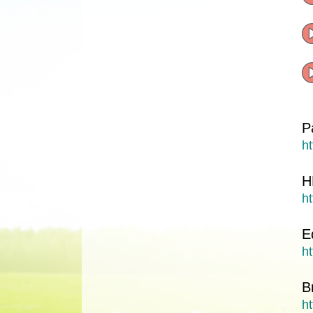
P
h
H
ht
E
ht
B
ht