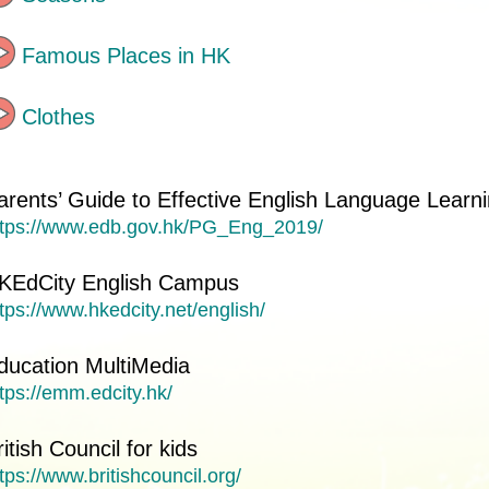
Famous Places in HK
Clothes
arents’ Guide to Effective English Language Learn
ttps://www.edb.gov.hk/PG_Eng_2019/
KEdCity English Campus
tps://www.hkedcity.net/english/
ducation MultiMedia
tps://emm.edcity.hk/
ritish Council for kids
tps://www.britishcouncil.org/