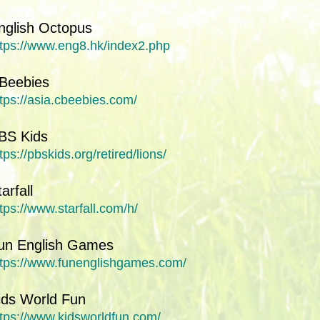
nglish Octopus
ttps://www.eng8.hk/index2.php
Beebies
tps://asia.cbeebies.com/
BS Kids
tps://pbskids.org/retired/lions/
arfall
tps://www.starfall.com/h/
un English Games
ttps://www.funenglishgames.com/
ids World Fun
ttps://www.kidsworldfun.com/