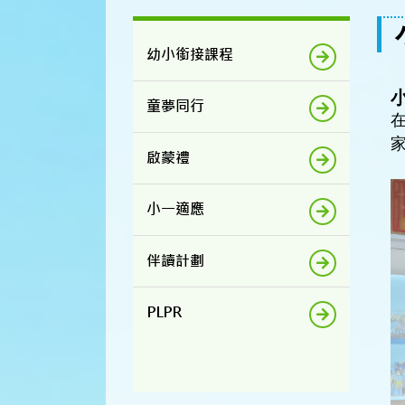
幼小銜接課程
童夢同行
啟蒙禮
小一適應
伴讀計劃
PLPR