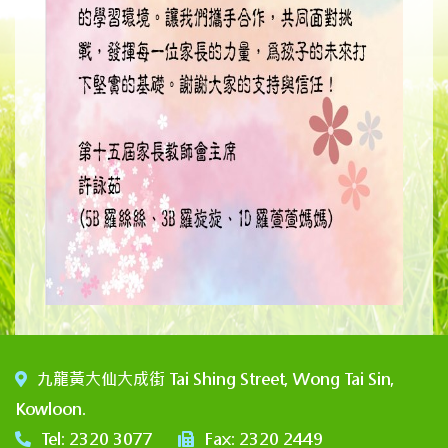
九龍黃大仙大成街 Tai Shing Street, Wong Tai Sin,
Kowloon.
Tel: 2320 3077
Fax: 2320 2449