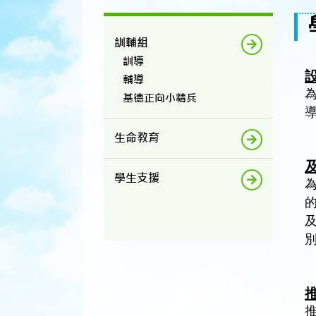
訓輔組
訓導
輔導
基德正向小精兵
生命教育
學生支援