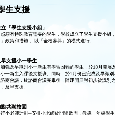
學生支援
設立「學生支援小組」
為照顧有特殊教育需要的學生，學校成立了學生支援小組
導」政策和措施， 以「全校參與」的模式進行。
及早支援小一學生
為加強及早識別小一新生有學習困難的學生，於10月開展
的小一新生入課後支援班。同時，於1月份已完成及早識別
及諮商會議，於諮商會議完畢後，隨即開展對初步被識別
別，及早支援。
推動共融校園
推行小老師計劃─安排小老師於開學數周，教導一年級學