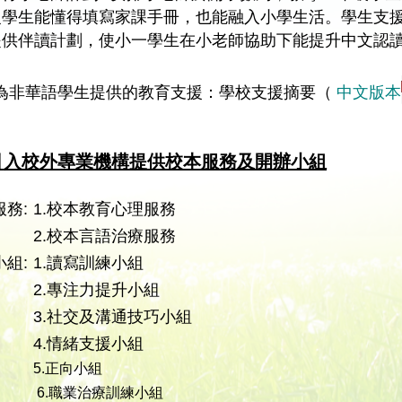
級學生能懂得填寫家課手冊，也能融入小學生活。學生支
提供伴讀計劃，使小一學生在小老師協助下能提升中文認
^為非華語學生提供的教育支援：學校支援摘要（
中文版本
引入校外專業機構提供校本服務及開辦小組
服務:
1.校本教育心理服務
2.校本言語治療服務
小組:
1.讀寫訓練小組
2.專注力提升小組
3.社交及溝通技巧小組
4.情緒支援小組
5.正向小組
6.職業治療訓練小組