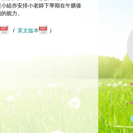
援小組亦安排小老師下學期在午膳後
讀的能力。
/
英文版本
）