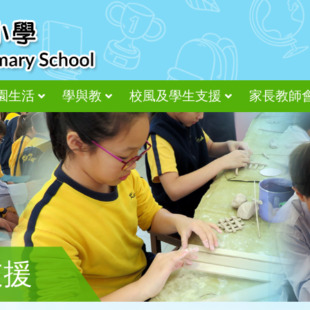
園生活
學與教
校風及學生支援
家長教師
尊重、接納、感恩
支援