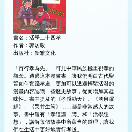
書名：活學二十四孝
作者：郭居敬
出版社：新雅文化
「百行孝為先」，可見中華民族極重視孝的
觀念。透過這本漫畫書，讓我們明白古代聖
賢如何實踐孝道，更加可以透過輕鬆活潑的
漫畫內容認識一些歷史故事，從而增加其趣
味性。書中提及的《孝感動天》、《湧泉躍
鯉》、《哭竹生筍》……都是非常感人的故
事。書中還有「孝道講一講」和「活學想一
想」，講解每個故事中所蘊含的道理，讓我
們在生活中更好地實行孝道。