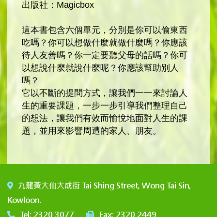
出版社：Magicbox
這本書包含六個單元，分別是你可以偷東西
吃嗎？你可以想做什麼就做什麼嗎？你應該
待人友善嗎？你一定要聽父母的話嗎？你可
以想說什麼就說什麼呢？你應該幫助別人
嗎？
它以不斷的提問方式，讓我們一一來討論人
生的重要課題，一步一步引導我們整理自己
的想法，讓我們有效而愉悅地面對人生的課
題，並用來影響周遭的家人、朋友。
九龍黃大仙大成街 Tai Shing Street, Wong Tai Sin,
Kowloon.
Tel: 2320 3077
Fax: 2320 2449