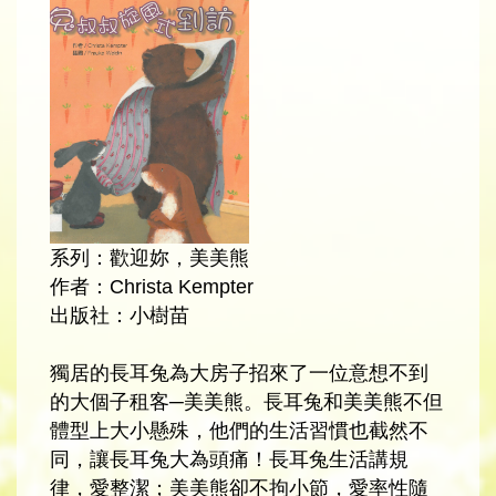
系列：歡迎妳，美美熊
作者：Christa Kempter
出版社：小樹苗
獨居的長耳兔為大房子招來了一位意想不到
的大個子租客─美美熊。長耳兔和美美熊不但
體型上大小懸殊，他們的生活習慣也截然不
同，讓長耳兔大為頭痛！長耳兔生活講規
律，愛整潔；美美熊卻不拘小節，愛率性隨