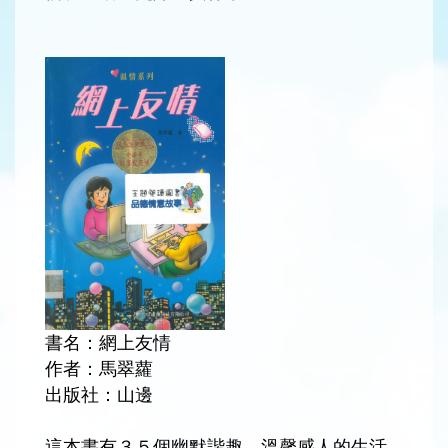
書名：網上友情
作者：馬翠蘿
出版社：山邊
這本書有３５個幽默諧趣、溫馨感人的生活