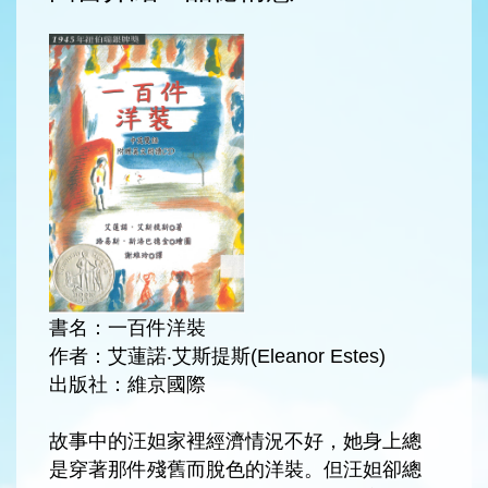
書名：一百件洋裝
作者：艾蓮諾‧艾斯提斯(Eleanor Estes)
出版社：維京國際
故事中的汪妲家裡經濟情況不好，她身上總
是穿著那件殘舊而脫色的洋裝。但汪妲卻總