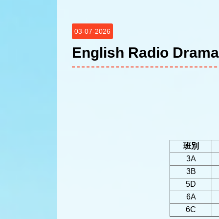
03-07-2026
English Radio Drama
班別
3A
3B
5D
6A
6C