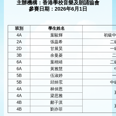
主辦機構：香港學校音樂及朗誦協會
參賽日期：2026年6月1日
班別
學生姓名
4A
葉駿輝
初級中
2A
張蕊希
二
2D
甘展昊
一
3B
余曼菱
二
6A
葉栩靖
二
6A
黃雅慧
5B
伍淑婷
一
5B
邱焯霐
中
4A
林倬恩
4A
梁思雅
4B
鄺子淇
4B
劉亦菲