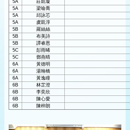
5A
莊凱璇
5A
梁喻喬
5A
邱詠芯
5A
虞凱淳
5B
羅絲絲
5B
布美詩
5B
譚睿恩
5C
彭雨晞
5C
鄧燕晴
6A
黃德明
6A
湯翰橋
6A
黃逸瞳
6B
林芷澄
6B
李奕欣
6B
陳心愛
6B
陳梓朗