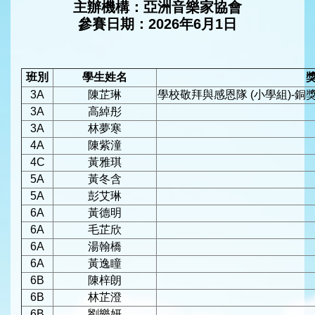
主辦機構：亞洲音樂家協會
參賽日期：2026年6月1日
班別
學生姓名
3A
陳芷琳
學校敬拜與感恩隊 (小學組)-銅
3A
高綽彤
3A
林夢寒
4A
陳紫潼
4C
黃雅琪
5A
黃冬含
5A
彭艾琳
6A
黃德明
6A
毛芷欣
6A
湯翰橋
6A
黃逸瞳
6B
陳梓朗
6B
林芷澄
6B
劉樂妍