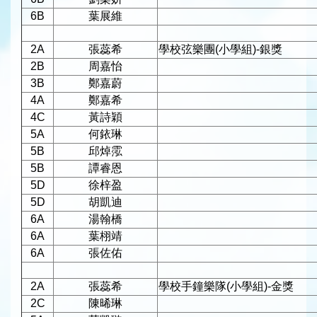
6B
葉展維
2A
張蕊希
學校弦樂團(小學組)-銀獎
2B
周嘉怡
3B
鄭嘉蔚
4A
鄭嘉希
4C
黃詩穎
5A
何銥琳
5B
邱焯霐
5B
譚睿恩
5D
徐梓盈
5D
胡凱迪
6A
湯翰橋
6A
葉栩靖
6A
張佐佑
2A
張蕊希
學校手鐘樂隊(小學組)-金獎
2C
陳晞琳